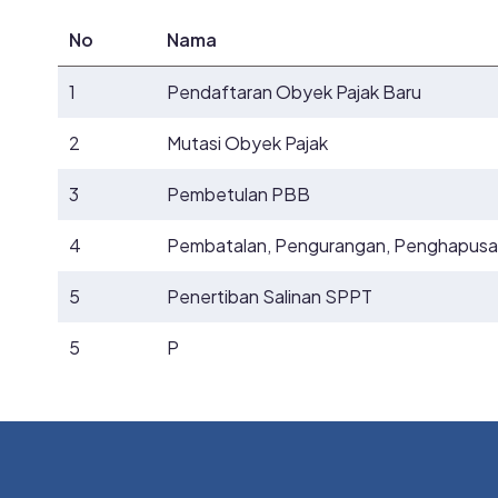
No
Nama
1
Pendaftaran Obyek Pajak Baru
2
Mutasi Obyek Pajak
3
Pembetulan PBB
4
Pembatalan, Pengurangan, Penghapus
5
Penertiban Salinan SPPT
5
P